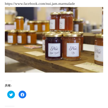
https://www.facebook.com/nui.jam.marmalade
共有:
ク
Facebook
リ
で
ッ
共
ク
有
し
す