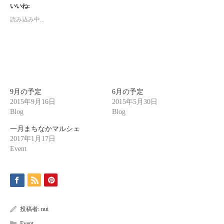
て
る
Twitter
に
いいね:
で
は
共
ク
読み込み中...
有
リ
(新
ッ
し
ク
い
し
ウ
て
ィ
く
ン
だ
ド
さ
ウ
い
で
(新
開
し
き
い
9月の予定
6月の予定
ま
ウ
2015年9月16日
す)
ィ
2015年5月30日
ン
Blog
Blog
ド
ウ
で
一月まちなかマルシェ
開
き
2017年1月17日
ま
Event
す)
投稿者:
nui
Event